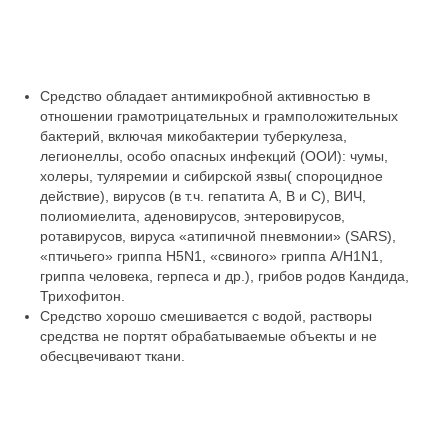
Средство обладает антимикробной активностью в
отношении грамотрицательных и грамположительных
бактерий, включая микобактерии туберкулеза,
легионеллы, особо опасных инфекций (ООИ): чумы,
холеры, туляремии и сибирской язвы( спороцидное
действие), вирусов (в т.ч. гепатита А, В и С), ВИЧ,
полиомиелита, аденовирусов, энтеровирусов,
ротавирусов, вируса «атипичной пневмонии» (SARS),
«птичьего» гриппа H5N1, «свиного» гриппа А/H1N1,
гриппа человека, герпеса и др.), грибов родов Кандида,
Трихофитон.
Средство хорошо смешивается с водой, растворы
средства не портят обрабатываемые объекты и не
обесцвечивают ткани.