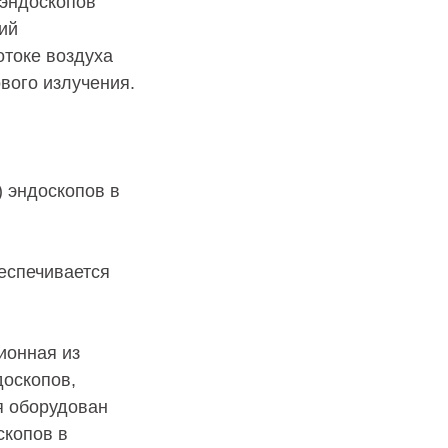
эндоскопов
ий
отоке воздуха
вого излучения.
) эндоскопов в
еспечивается
ионная из
доскопов,
я оборудован
копов в