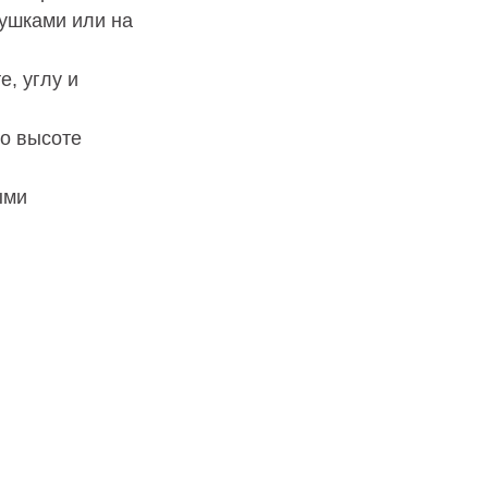
душками или на
, углу и
по высоте
ыми