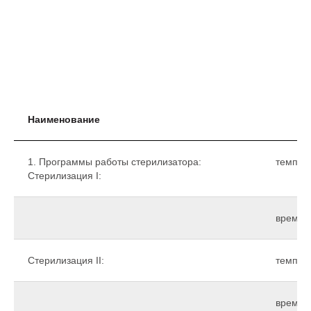
Наименование
1. Программы работы стерилизатора:
темпера
Стерилизация I:
время,
Стерилизация II:
темпера
время,