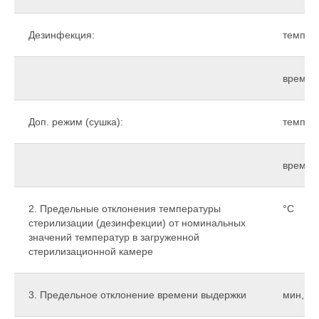
Дезинфекция:
темпера
время,
Доп. режим (сушка):
темпера
время,
2. Предельные отклонения температуры
°С
стерилизации (дезинфекции) от номинальных
значений температур в загруженной
стерилизационной камере
3. Предельное отклонение времени выдержки
мин, не