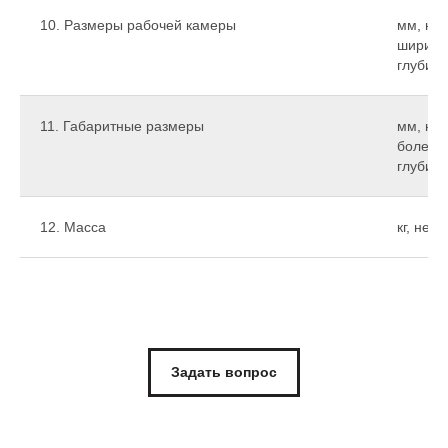
10. Размеры рабочей камеры
мм, не 
ширина
глубина
11. Габаритные размеры
мм, не
более:
глубина
12. Масса
кг, не 
Задать вопрос