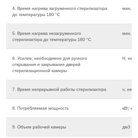
4. Время нагрева загруженного стерилизатора
мин, не
до температуры 180 °С
5. Время нагрева незагруженного
мин, не
стерилизатора до температуры 180 °С
6. Усилие, необходимое для ручного
Н, не б
открывания и закрывания дверей
стерилизационной камеры
7. Время непрерывной работы стерилизатора
ч, не б
8. Потребляемая мощность
кВт, не
9. Объем рабочей камеры
дм3