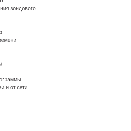
го
ния зондового
ю
ремени
ы
рограммы
и и от сети