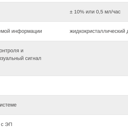
± 10% или 0,5 мл/час
емой информации
жидкокристаллический 
онтроля и
изуальный сигнал
системе
 с ЭП