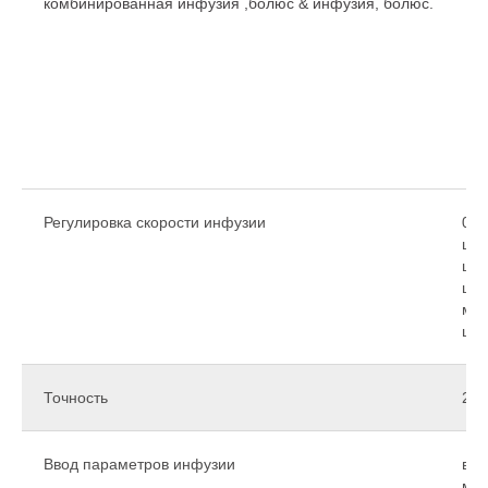
комбинированная инфузия ,болюс & инфузия, болюс.
Регулировка скорости инфузии
0,0
шпр
шпр
шпр
мл)
шпр
Точность
2%
Ввод параметров инфузии
в мл
мин