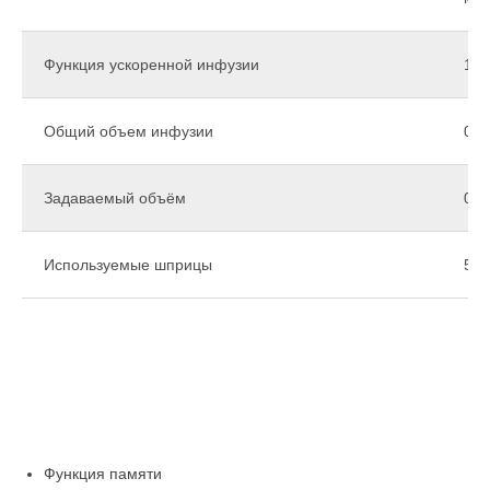
Функция ускоренной инфузии
180
Общий объем инфузии
0,0
Задаваемый объём
0,1
Используемые шприцы
5, 
Функция памяти